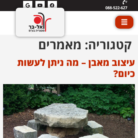
088-522-627
קטגוריה:
מאמרים
עיצוב מאבן – מה ניתן לעשות
כיום?