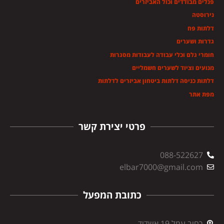
פנלים מבודדים וכול האביזרים
נירוסטה
דלתות פח
גדרות ושערים
חומרי גלם וכלי עבודה לעבודות מסגרות
מנועים וציוד לשערים חשמליים
דלתות כניסה דלתות ביטחון אביזרים לדלתות
מפת אתר
פרטי יצירת קשר
088-522627
elbar7000@gmail.com
כתובת המפעל
רחוב עמל 19 אשדוד