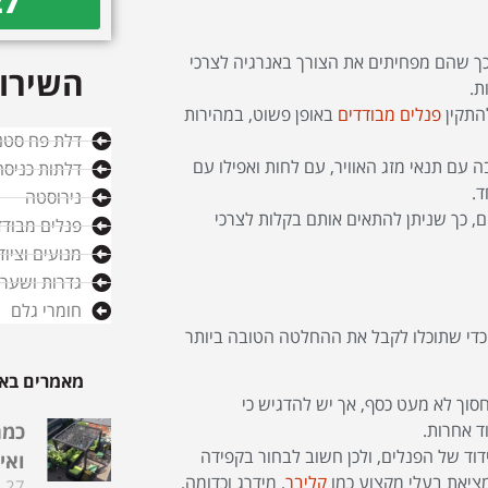
27
 כך שהם מפחיתים את הצורך באנרגיה לצרכי
השירות
ת.
להתקין
פנלים מבודדים
באופן פשוט, במהירות
דלת פח סטנ
 עם תנאי מזג האוויר, עם לחות ואפילו עם
דלתות כניסה
ד.
נירוסטה
ם, כך שניתן להתאים אותם בקלות לצרכי
פנלים מבודד
מנועים וציו
גדרות ושערי
חומרי גלם
 כדי שתוכלו לקבל את ההחלטה הטובה ביותר
מאמרים באו
חסוך לא מעט כסף, אך יש להדגיש כי
ד אחרות.
כמה
וד של הפנלים, ולכן חשוב לבחור בקפידה
ואי
ציאת בעלי מקצוע כמו
קליבר
, מידרג וכדומה,
27 בדצמבר 2025