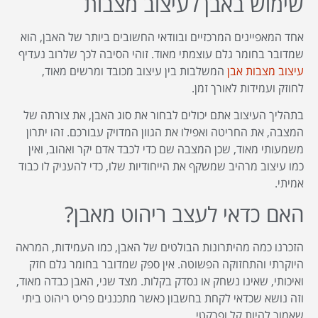
שימוש באבן לעיצוב מצבות
אחד המאפיינים המרכזיים ובוודאי החשובים ביותר של האבן, הוא
שמדובר בחומר גלם עוצמתי מאוד. זוהי הסיבה לכך שלרוב נעדיף
עיצוב מצבות אבן
המשלבות בין עיצוב מכובד ומרשים מאוד,
לחוזק ועמידות לאורך זמן.
בתהליך העיצוב אתם יכולים לבחור את סוג האבן, את צורתה של
המצבה, את החריטה ואפילו את הגוון המדויק עבורכם. זהו יתרון
משמעותי מאוד, שכן המצבה שם כדי לכבד אדם יקר ואהוב, ואין
כמו עיצוב מרהיב שמשקף את הייחודיות שלו, כדי להעניק לו כבוד
אמיתי.
האם כדאי לעצב ריהוט מאבן?
הזכרנו כמה מהיתרונות הבולטים של האבן, כמו העמידות, המראה
היוקרתי והתחזוקה הפשוטה. אין ספק שמדובר בחומר גלם חזק
ואיכותי, שאינו נשחק או נסדק בקלות. מצד שני, האבן כבדה מאוד,
וזה נושא שכדאי לקחת בחשבון כאשר מתכננים פריט ריהוט ביתי
שאמור להיות קל ופרקטי.