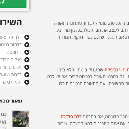
27
השירות
בת הכניסה, מומלץ לבחור פתרונות תאורה
תם לעצב את הבית כולו בסגנון מודרני,
. אם הסגנון שלכם כפרי דווקא, מנורות
דלת פח סטנ
דלתות כניסה
נירוסטה
פנלים מבודד
מנועים וציו
ת חוץ מספקת
שתעניק ביטחון מלא בזמן
גדרות ושערי
 וגם בתכנון תאורה בכניסה לבית. אם יש לכם
חומרי גלם
ת החשיכה, ועם התאורה הנכונה תוכלו
מאמרים באו
כמה
לצורך הדוגמה, אם בחרתם
דלת פלדלת
ואי
. אם אתם מתכננים להציב לצדה יצירות
27 בדצמבר 2025