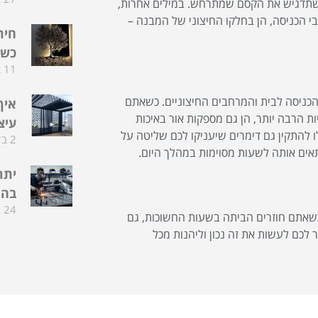
ה שתדגיש את הקסם שמתרחש. במילים אחרות,
בי הכניסה, הן בחלקו החיצוני של המבנה –
חית
כשה
11 בדצמבר 2025
 הכניסה לבית והמרחבים החיצוניים. כשאתם
איך
 בנורות LED. לא רק שהן חסכוניות הרבה יותר, הן גם מספקות אור באיכות
עיצ
לו להתקין גם דימרים שיעניקו לכם שליטה על
2 בדצמבר 2025
תאים אותה לשעות מסוימות במהלך היום.
יתר
בהת
24 בפברואר 2025
שאתם חוזרים הביתה בשעות החשוכות, גם
 לכם לעשות את זה נכון וליהנות מכל