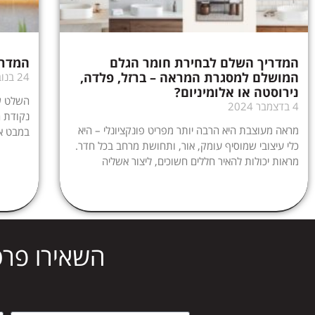
המדריך השלם לבחירת חומר הגלם
המדרי
המושלם למסגרת המראה – ברזל, פלדה,
24 בנובמבר 2024
נירוסטה או אלומיניום?
השלט של
4 בדצמבר 2024
נקודת 
מראה מעוצבת היא הרבה יותר מפריט פונקציונלי – היא
במבט א
כלי עיצובי שמוסיף עומק, אור, ותחושת מרחב בכל חדר.
מראות יכולות להאיר חללים חשוכים, ליצור אשליה
השאירו פרט