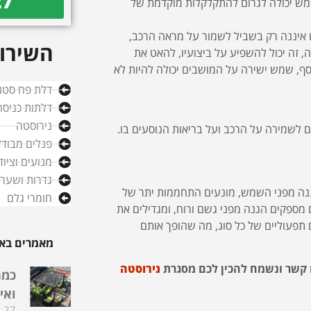
27
שמש יכולה לגרום להתקלקלות מוקדמת של
איננה רק בשביל לשמור על מראה הרכב,
השירות
 זה יכול להשפיע על ביצועיו, להאט את
ף, שמש ישירה על המושבים יכולה להיות לא
דלת פח סטנ
דלתות כניסה
נירוסטה
 לשמירה על הרכב ועל בריאות הנוסעים בו.
פנלים מבודד
מנועים וציו
גדרות ושערי
נה מפני השמש, מונעים התחממות יתר של
חומרי גלם
מספקים הגנה מפני גשם ורוח, ומגדילים את
ם תפעוליים של כל סוג, מה שהופך אותם
מאמרים באו
 קשר ונשמח להכין לכם מסגרת
נירוסטה
כמה
ואי
27 בדצמבר 2025