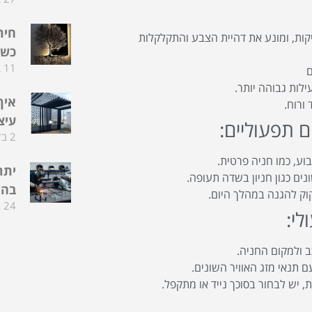
חית
מספק הגנה מפני קרני ה-UV המזיקות, ומונע את דהיית הצבע והתקלקלות
כשה
11 בדצמבר 2025
ם
לות גבוהה יותר.
איך
ורוח.
עיצ
 תפעוליים:
2 בדצמבר 2025
ע, כמו חניה פרטית.
יתר
ים כגון חניון בשדה תעופה.
בהת
קוק להגנה במהלך היום.
24 בפברואר 2025
י:
 ולמקום החניה.
ם תנאי מזג האוויר השונים.
 יש לבחור בסוכך נייד או מתקפל.