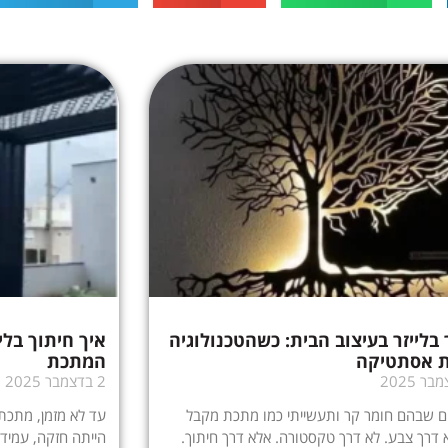
 בלייזר בעיצוב הבית: כשהטכנולוגיה
איך חיתוך בלי
 אסתטיקה
המתכת
2 בדצמבר 2025
ם שבהם חומר קר ותעשייתי כמו מתכת מקבל
עד לא מזמן, מתכת 
א דרך צבע. לא דרך טקסטורה. אלא דרך חיתוך.
הייתה חזקה, עמידה