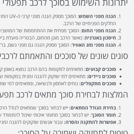
יתרונות השימוש בסוכך לרכב תפעולי
הגנה מפני השמש
: הסוכך 
החלקים הפנימיים של הרכב.
הגנה מפני החום
: הסוכך מפחית את ההתחממות של המושבי
חיסכון באנרגיה
: כאשר הרכב מוגן מהחום, הבטריה פועלת ביעי
הגנה מפני מזג האוויר
: הסוכך מספק הגנה גם מפני גשם, ברד 
סוגים שונים של סוככים והתאמתם לרכבים
סוככים קבועים:
מתאימים למקומות בהם הרכב נמצא באופן קבו
סוככים ניידים:
מתאימים למי שזקוק להגנה זמנית במקומות שונ
סוככים מתקפלים:
נוחים לאחסון ולנשיאה, ומתאימים למי שז
המלצות לבחירת סוכך מתאים לרכב תפעול
בחירת הגודל המתאים: י
ש לבחור בסוכך שמתאים לגודל הרכב
חומר הסוכך
: יש לבחור בסוכך מחומר איכותי שיכול להתמודד ע
אפשרות להתקנה והסרה:
עבור אנשים שזקוקים להגנה זמנית,
טיפים לתחזוקה ושמירה על הסוכך: