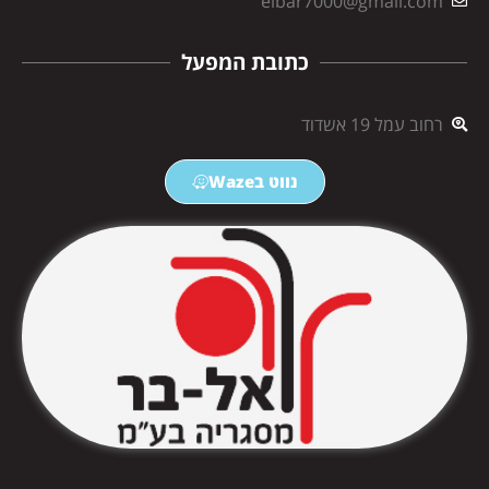
elbar7000@gmail.com
כתובת המפעל
רחוב עמל 19 אשדוד
נווט בWaze