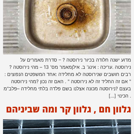
מדוע ישנה חלודה בכיור נירוסטה ? – סדרת מאמרים על
נירוסטה .עריכה : אינג' ב. אילןמאמר מס' 13 – מהי נירוסטה ?
רבים חושבים שנירוסטה לא מחלידה :אחד המשפטים הנפוצים :
" אם זה החליד זה לא נירוסטה " . האם זה נכון ?מהי נירוסטה
בעצם ?נירוסטה מכונה אצלנו בשם פלדה בלתי מחלידה –פלב"מ
. הכינוי […]
גלוון חם , גלוון קר ומה שביניהם