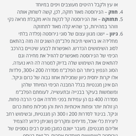
או עץ ולקבל רהיטים מעוצבים ויפים במיוחד
חוזק
– הנירוסטה מאוד חזקה, לכן, קשה לשחוק אותה
תחזוקה
– את הנירוסטה קל לנקות והיא מקבלת מראה נקי
וזוהר במהירות, כך שהיא קלה מאוד לתחזוקה
גיוון
– ישנו מגוון עצום של סוגי נירוסטה (פלדה בלתי
מחלידה או בראשי תיבות פלב"מ) השונים זה מזה בהתאם
לסוג השימושים הנדרש. האפשרות לבצע שינויים בהרכב
הכימי של הנירוסטה מאפשרים להוזיל את מחירה וגם
להתאים את השימוש שלה בדיוק למטרה לה היא נועדה.
הסוג הנפוץ ביותר הם הפלב"מ מסדרה 200 ו-300, פלדות
אלו יקרות יחסית כיוון שמכילות אחוז גבוה של כרום וניקל.
הם אינן מגנטיות בגלל המבנה הכימי המיוחד שלהן
ומשמשות בעיקר בבנייה ובתעשייה. לעומתם הפלב"מ
מסדרה 400 גם הן עמידות בפני חלודה אם כי הרבה פחות.
הן זולות יותר ופחות איכותיות היות והן מכילות פחות כרום
וניקל. בניגוד לסדרות 200 ו 300 הן מגנטיות, ובשימוש רחב
ליצירת כלי אוכל, מדיחים ומקררים (שניתן כידוע להצמיד
אליהם מגנטים). מעבר ישנם כמובן סוגים רבים נוספים של
נירוסטה לשימושים מיוחדים אחרים. כל זאת בנוסף