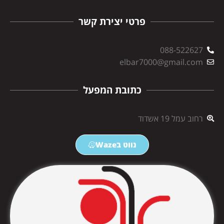
פרטי יצירת קשר
088-522627
elbar7000@gmail.com
כתובת המפעל
רחוב עמל 19 אשדוד
נווט בWaze