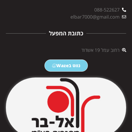
088-522627
elbar7000@gmail.com
כתובת המפעל
רחוב עמל 19 אשדוד
נווט בWaze