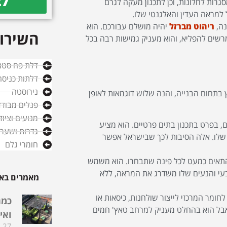
27
גרות לחלונות, וכן לתכנון מעקה לגרם
 למראה העדין והאלגנטי שלו.
נה,
ריהוט מברזל
יהיה מושלם עבורכם. הוא
השירות
רשים להפליא, והוא מעניק גמישות רבה בכל
דלת פח סטנ
דלתות כניסה
נירוסטה
 בתחום הבנייה, והנה שלוש דוגמאות לאופן
פנלים מבודד
מנועים וציו
, בפרט בתכנון בתים פרטיים. הוא מציע
גדרות ושערי
 שלו. אלה הסיבות לכך שבישראל אפשר
חומרי גלם
 להתאים כמעט לכל פינה שתבחרו. הוא משמש
טבעי והנעים שלו משדרג את המראה, ללא
מאמרים באו
חומר המרכזי לייצור שולחנות, כיסאות או
כמה
 אבל הוא בהחלט מעניק למרחב טאץ' חמים
ואי
27 בדצמבר 2025