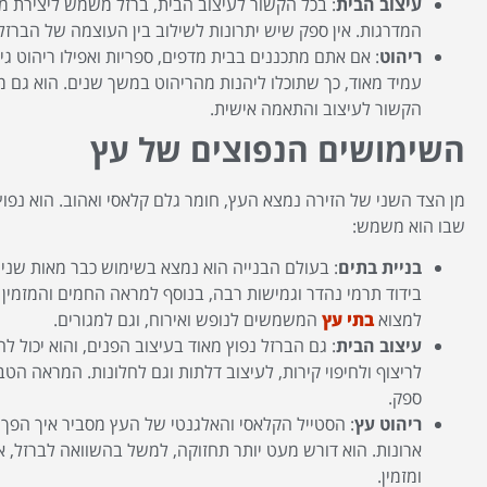
עיצוב הבית
: בכל הקשור לעיצוב הבית, ברזל משמש ליצירת מס
המדרגות. אין ספק שיש יתרונות לשילוב בין העוצמה של הברזל
ריהוט
: אם אתם מתכננים בבית מדפים, ספריות ואפילו ריהוט גי
עמיד מאוד, כך שתוכלו ליהנות מהריהוט במשך שנים. הוא גם מ
הקשור לעיצוב והתאמה אישית.
השימושים הנפוצים של עץ
מן הצד השני של הזירה נמצא העץ, חומר גלם קלאסי ואהוב. הוא נפוץ
שבו הוא משמש:
בניית בתים
: בעולם הבנייה הוא נמצא בשימוש כבר מאות שנים
בידוד תרמי נהדר וגמישות רבה, בנוסף למראה החמים והמזמין
למצוא
בתי עץ
המשמשים לנופש ואירוח, וגם למגורים.
עיצוב הבית
: גם הברזל נפוץ מאוד בעיצוב הפנים, והוא יכול
לריצוף ולחיפוי קירות, לעיצוב דלתות וגם לחלונות. המראה ה
ספק.
ריהוט עץ
: הסטייל הקלאסי והאלגנטי של העץ מסביר איך הפך ל
ארונות. הוא דורש מעט יותר תחזוקה, למשל בהשוואה לברזל,
ומזמין.