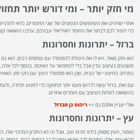
מי חזק יותר – ומי דורש יותר תחזו
אחרי שזיהינו את השימושים הנפוצים של שני החומרים, כדאי להדגיש 
כדי לעזור לכם לבחור את החומר האידיאלי עבורכם, ערכנו השוואה קצ
ברזל – יתרונות וחסרונות
הוא חזק מאוד, ויש לו את היכולת להתמודד עם עומסים רבים. הוא גם 
משגעים בעיצוב עדין אבל בלי להתפשר על האיכות. בנוסף לכל אלה
במרחב החיצוני של הבית, שכן הוא מתמודד היטב עם נזקי מזג האוויר.
עם זאת, ברזל עשוי לדרוש מעט יותר תחזוקה כדי למנוע חלודה, ולעת
בהשוואה לעלות העיצוב עם חומרים אחרים.
אולי יעניין אתכם גם >>
ריהוט גן מברזל
עץ – יתרונות וחסרונות
כאמור, העץ מספק בידוד תרמי טוב, אבל זה לא היתרון המרכזי שלו
מביא עמו, אלה הסיבות לכך שהוא נפוץ כל כך בבתים רבים. בנוסף, ה