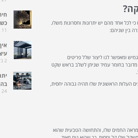
קה?
חית
כשה
כי לכל אחד מהם יש יתרונות וחסרונות משלו.
11 בדצמבר 2025
רה בין שניהם:
איך
עיצ
גמיש ומאפשר לנו ליצור שלל פריטים
2 בדצמבר 2025
, מדובר בחומר עמיד שניתן לשלב בראש שקט
יתר
בהת
ים העלות הראשונית שלו תהיה גבוהה יחסית,
24 בפברואר 2025
. המראה החמים שלו, והתחושה הטבעית שהוא
משקל שלו קל יחסית, כך שהוא נוח מאוד