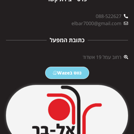
088-522627
elbar7000@gmail.com
כתובת המפעל
רחוב עמל 19 אשדוד
נווט בWaze