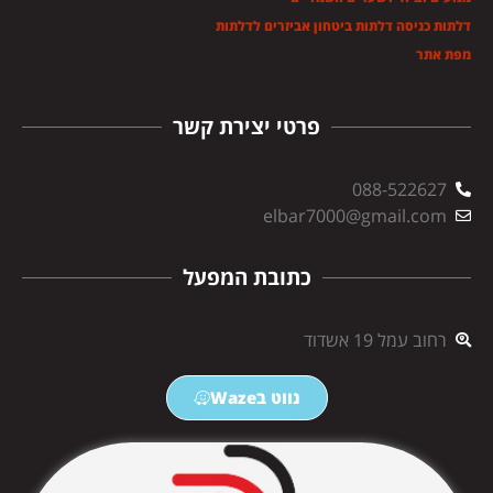
דלתות כניסה דלתות ביטחון אביזרים לדלתות
מפת אתר
פרטי יצירת קשר
088-522627
elbar7000@gmail.com
כתובת המפעל
רחוב עמל 19 אשדוד
נווט בWaze