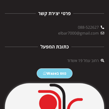
פרטי יצירת קשר
088-522627
elbar7000@gmail.com
כתובת המפעל
רחוב עמל 19 אשדוד
נווט בWaze