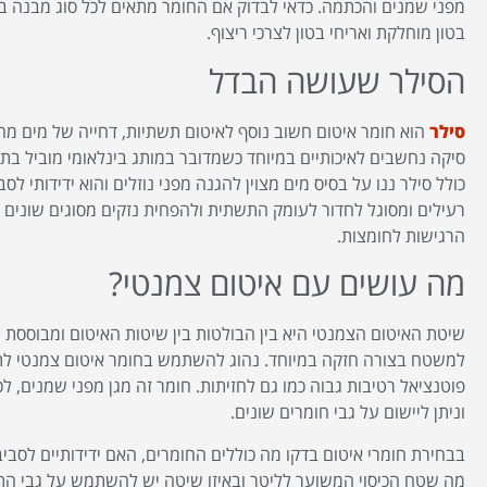
מפני שמנים והכתמה. כדאי לבדוק אם החומר מתאים לכל סוג מבנה בטו
בטון מוחלקת ואריחי בטון לצרכי ריצוף.
הסילר שעושה הבדל
סילר
הוא חומר איטום חשוב נוסף לאיטום תשתיות, דחייה של מים מהקי
סיקה נחשבים לאיכותיים במיוחד כשמדובר במותג בינלאומי מוביל בתח
כולל סילר ננו על בסיס מים מצוין להגנה מפני נוזלים והוא ידידותי לסבי
רעילים ומסוגל לחדור לעומק התשתית ולהפחית נזקים מסוגים שונים כג
הרגישות לחומצות.
מה עושים עם איטום צמנטי?
שיטת האיטום הצמנטי היא בין הבולטות בין שיטות האיטום ומבוססת
למשטח בצורה חזקה במיוחד. נהוג להשתמש בחומר איטום צמנטי לתנ
פוטנציאל רטיבות גבוה כמו גם לחזיתות. חומר זה מגן מפני שמנים, 
וניתן ליישום על גבי חומרים שונים.
בבחירת חומרי איטום בדקו מה כוללים החומרים, האם ידידותיים לסביב
מה שטח הכיסוי המשוער לליטר ובאיזו שיטה יש להשתמש על גבי הת