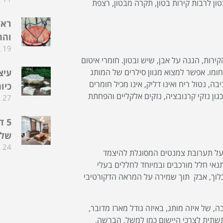
ן לרבות קירות בטון, תקרה מבטון, רצפת
ראש
והח
19 ביוני 2024
רות, הגנה על אבן, שיש ובטון. חומרי איטום
ומו. אפשר למצוא מגוון סילרים של המותג
עיצ
בה, נטול ריח ואינו דליק, אינו מכיל חומרים
כיו
ון נזקי קרנובציה, נזקים אלקליים והפחתת
27 במאי 2024
5 
שלכ
24 במאי 2024
 על תערובת צמנטים המסוגלת להיצמד
אי חלל מורכבים ובמיוחד לחללים בעלי
לכלוך, אבק תוך שמירה על המראה הדקורטיבי
ה, של איזה מותג, באיזה גודל מארז מדובר,
שתית לצרכי היישום כמו למשל, הברשה,