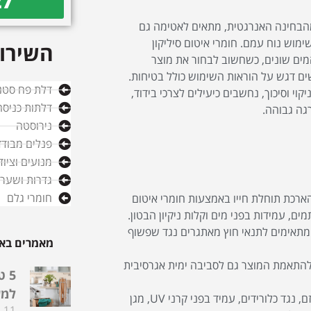
27
 מהבחינה האנרגטית, מתאים לאטימה גם
מוש נוח עמם. חומרי איטום סיליקון
השירות
המים שונים, כשחשוב לבחור את מוצר
ים דגש על הוראות השימוש כולל בטיחות.
דלת פח סטנ
קוי וסיכוך, נחשבים כיעילים לצרכי בידוד,
דלתות כניסה
גה גבוהה.
נירוסטה
פנלים מבודד
מנועים וציו
גדרות ושערי
חומרי גלם
ארכת תוחלת חייו באמצעות חומרי איטום
ם, עמידות בפני מים וקלות ניקיון הבטון.
מתאימים לתנאי חוץ מאתגרים נגד שפשוף
מאמרים באו
 להתאמת המוצר גם לסביבה ימית אגרסיבית
5 
למע
כדאי לבדוק אם החומר גם נוגד כתמים, מתאים לטיפול בגרפיטי וונדליזם, נגד כלורידים, עמיד בפני קרני UV, מגן
11 ביולי 2024