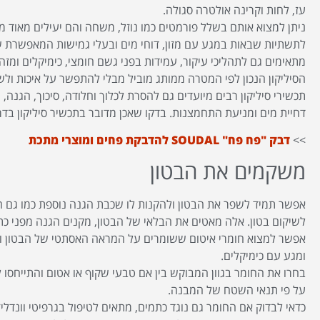
עז, לחות וקרינה אולטרה סגולה.
ניתן למצוא אותם בשלל פורמטים כמו נוזל, משחה והם יעילים מאוד
לתשתיות שבאות במגע עם מזון, דוחי מים ובעלי גמישות המאפשרת שי
מתאימים גם לתהליכי עיקור, עמידות בפני גשם חומצי, כימיקלים ומז
הסיליקון הנכון לפי המטרה ממותג מוביל מבלי להתפשר על איכות ולש
תכשירי סיליקון רבים מיועדים גם להסרת לכלוך וחלודה, סיכוך, הגנה, ני
דחיית מים ומניעת התחמצנות. בדקו שאכן מדובר בתכשיר סיליקון בדר
>>
דבק "פח פח" SOUDAL להדבקת פחים ומוצרי מתכת
משקמים את הבטון
אפשר תמיד לשפר את הבטון ולהקנות לו שכבת הגנה נוספת כמו גם ה
לשיקום בטון. אלה מאטים את הבלאי של הבטון, מקנים הגנה מפני כתמי
אפשר למצוא חומרי איטום ששומרים על המראה האסתטי של הבטון ו
ומגע עם כימיקלים.
בחרו את החומר בגוון המבוקש בין אם טבעי שקוף או אטום והתייחסו
על פי תנאי השטח של המבנה.