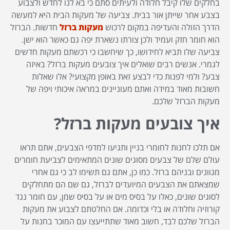
בחלקים שלו קיבל חלודה ולעיתים סתם כי בא לנו לחדש ולצבוע
בצבע אחר שייתן אור בבית. צביעה של מעקות הבית היא למעשה
הדרך הזולה והעדיפה במקום לרכוש
מעקות ברזל
חדשות. הברזל
הוא חומר חזק ועמיד ולכן צורתו נשארת יפה גם כאשר הוא ישן.
צביעה שלו תביא לחידושו, כך שיחשבו כי רכשתם מעקות חדשים
לגמרי. אנשים רבים שואלים איך צובעים מעקות ברזל? באיזה
צבע? ולמי לפנות כדי לבצע זאת באופן מקצועי? אלו שאלות
חשובות מאוד במידה ואתם מעוניינים במראה איכותי ויפה של
מעקות הברזל שלכם.
איך צובעים מעקות ברזל?
אם תלכו לחנות לחומרי בניין ותגיעו למדפי הצבעים, אתם תראו
עולם שלם של צבעים מסוגים שונים המתאימים לצביעת חומרים
מגוונים ובניהם ברזל. כמו כן, אתם גם תשימו לב כי גם אחרי
שמצאתם את הצבעים המיועדים לברזל, גם שם הם מתחלקים
לסוגים שונים, כאלו על בסיס מים או על בסיס שמן, עם חומר נגד
קורוזיה וחלודה או בלי וכדומה. אם החלטתם לצבוע את מעקות
הברזל שלכם לבד, חשוב מאוד שתתייעצו עם המוכר בחנות על