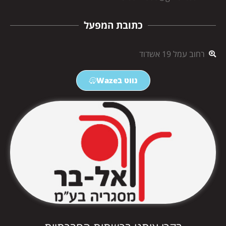
כתובת המפעל
רחוב עמל 19 אשדוד
נווט בWaze