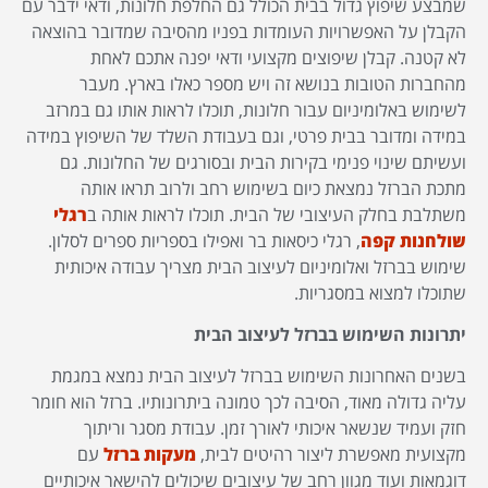
שמבצע שיפוץ גדול בבית הכולל גם החלפת חלונות, ודאי ידבר עם
הקבלן על האפשרויות העומדות בפניו מהסיבה שמדובר בהוצאה
לא קטנה. קבלן שיפוצים מקצועי ודאי יפנה אתכם לאחת
מהחברות הטובות בנושא זה ויש מספר כאלו בארץ. מעבר
לשימוש באלומיניום עבור חלונות, תוכלו לראות אותו גם במרזב
במידה ומדובר בבית פרטי, וגם בעבודת השלד של השיפוץ במידה
ועשיתם שינוי פנימי בקירות הבית ובסורגים של החלונות. גם
מתכת הברזל נמצאת כיום בשימוש רחב ולרוב תראו אותה
משתלבת בחלק העיצובי של הבית. תוכלו לראות אותה ב
רגלי
שולחנות קפה
, רגלי כיסאות בר ואפילו בספריות ספרים לסלון.
שימוש בברזל ואלומיניום לעיצוב הבית מצריך עבודה איכותית
שתוכלו למצוא במסגריות.
יתרונות השימוש בברזל לעיצוב הבית
בשנים האחרונות השימוש בברזל לעיצוב הבית נמצא במגמת
עליה גדולה מאוד, הסיבה לכך טמונה ביתרונותיו. ברזל הוא חומר
חזק ועמיד שנשאר איכותי לאורך זמן. עבודת מסגר וריתוך
מקצועית מאפשרת ליצור רהיטים לבית,
מעקות ברזל
עם
דוגמאות ועוד מגוון רחב של עיצובים שיכולים להישאר איכותיים