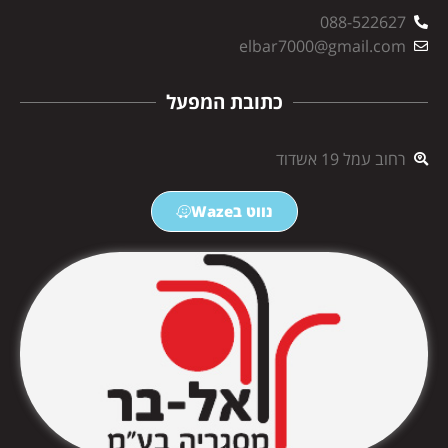
088-522627
elbar7000@gmail.com
כתובת המפעל
רחוב עמל 19 אשדוד
נווט בWaze