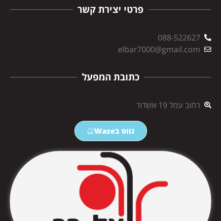
פרטי יצירת קשר
088-522627
elbar7000@gmail.com
כתובת המפעל
רחוב עמל 19 אשדוד
נווט בWaze