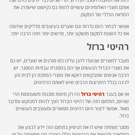
לתת את המענה הטכני הנדרש, הרי שכיום כבר יודעים כולם שכל
אותם מוצרי האלומיניום עשויים להוות גם כקישוט שישדרג את
המראה הכללי של המקום.
אפשר לבחור היום גדרות וגם שערים בעיצובים מדליקים שיהפכו
את כל השטח למקום מושקע יותר, מרשים יותר ויפה הרבה יותר.
רהיטי ברזל
מעבר למוצרים שנועדו להגן עלינו כמו סורגים או שערים, יש גם
את מוצרי הברזל הנעשים אף הם במסגרת עבודות המסגר. יש
הרבה אנשים שמבקשים דווקא את מוצרי המתכת הן לבית והן
לגינה בגלל היתרונות הרבים שיש לאותם הרהיטים.
אז אם בעבר
רהיטי ברזל
היו רק מיטות סוכנות משעממות הרי
שהיום, התחום הזה של רהיטי הברזל הפך להיות למבוקש ומדובר
מאוד. אפשר ליצור היום רהיטים מפוארים ומעוצבים העשויים
ברזל.
מסגר מומחה שיש לו את הניסיון בתחום הזה יידע לבצע את
המלאכה ולעשות את הרהיטים הללו בצורה הכי מתאימה על פי