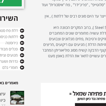
27
לוטייפ" , "פריג'ידר" , פח "איסכורית" ועוד
השירות
צר עד היום סוגים רבים של דלתות ) , אין
(Steel Stanley door ), ברוב המקרים הכוונה היא
דלת פח סטנ
הדלת עשויה מחומרים שונים המחוברים
דלתות כניסה
קים ורטיבות ,פחים מגלוונים וצבועים
נירוסטה
יתות הדלת ) מגיעים עם ריקועים ,חריצים
פנלים מבודד
י קצף הדבקה קשיח מסוג פוליאוריתן המחבר
מנועים וציו
חרים עשויים לתאר את הדלת באופן מעט
גדרות ושערי
חומרי גלם
מאמרים באו
עיצ
כיו
27 במאי 2024