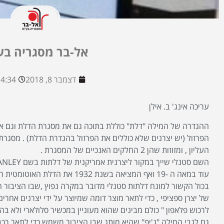
אל-בר מסגריה בע
דצמבר 8, 2018
4:34 pm
עריכה אינג' ב. אילן
ההגדרה של המילה "דלת" כוללת בתוכה גם את מסגרת הדלת וגם את
הפרזול (יש יצרנים שלא כוללים את הפרזול בהגדרת הדלת) . מסגר
העליון , ומזוזות שהן 2 החלקים האנכיים של המסגרת .
עוד במאה ה -19 ואף המציאה בשנת 1932 את הדלת האוטומטית הראשונה .
בכול הקשור למונח דלתות סטנלי מדובר במקרה נפוץ ,שבו הציבור
של יצרן ספציפי , כדי לתאר מוצר דומה שמיוצר על ידי יצרנים אחרים 
לרכוש פלאפון " כולם מבינים שהוא מעוניין במכשיר סלולארי ולא בה
גם לגבי המילה "ג'יפ" שהיא מותג שבו הציבור משמש כדי לתאר רכב 