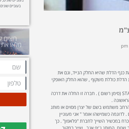
בעוביים שונים,
"מ
רוצים ל
מלאו את 
 כנף הדלת שהיא החלק הנייד, וגם את
ת הדלת כוללת משקוף , שהוא החלק האופקי
השם סטנלי שייך במקור ליצרנית אמריקנית של דלתות בשם STANLEY (סימן רשום ) . חברה זו החלה את דרכה
 הרחב משתמש בשם של יצרן מסוים או מותג
. לדוגמה כשמישהו אומר " אני מעוניין
כרח במכשיר השייך לחברת "פלאפון" . כך
שטח. המותג ג'יפ אגב , שייך במקור