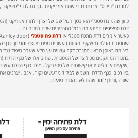
לחברת "וויליס" יצרנית רכבי שטח אמריקנית . כך גם לגבי "טיפקס" , "ס
.
כיוון שהמונח סטנלי הוא בסך הכול שם של יצרן דלתות אמריקני (המיי
דלת ספציפית המתאימה בכול המרכיבים שלה למונח זה .
כאשר אומרים דלת מתכת סטנלי או
דלת פח סטנלי
שמסגרת הדלת (משקוף ומזוזות ) עשויים מפח מכופף ומגלוון וכנף 
ביניהם באופן הבא : מסגרת דקה עשויה עץ מלא שעבר טיפול נגד מזי
בתנור המותקנים מכול צד של המסגרת . פחים אלו של כנף הדלת (חז
,שקעים או בליטות או קישוטים של פסי ניקל . מילוי כנף הדלת עשו
בין רכיבי כנף הדלת ומשמש לבידוד מרעשים וקור . אגב , יצרנים א
שונה ,וניתן לומר שהם לא בהכרח טועים.