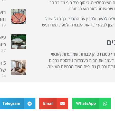
האינסטלציה. כי סוף ככל סוף מדובר הרי
ם שהאינסטלטור הוא הכתובת.
ראש
לים לראות ולהבין את ההבדל. כך תגלו שכל
והח
הרצון לבצע לבד את העבודה ולספוג מפח נפש
19 ביוני 2024
עיצ
ים
כיו
27 במאי 2024
בר לסטנדרט הן עבודות שמיועדות לאנשי
 לעצב את הבית בעבודות נירוסטה נהנים
5 
קה וכמובן גם יפים מאוד מבחינת העיצוב.
שלכ
24 במאי 2024
Telegram
Email
WhatsApp