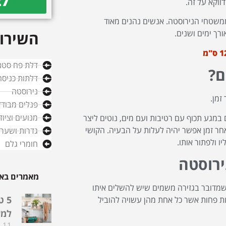
27
ווקא על זה.
ר ממשטחי הנירוסטה. אנשים נהנים מאוד
רך ימים ושנים.
השירות
דלת פח סטנ
ם?
דלתות כניסה
נירוסטה
זמן.
פנלים מבודד
מנועים וציו
מגע תכוף עם רטיבות ועם מים, נוטים ליצר
חר זמן אפשר יהיה לעלות על הבעיה. הקושי
גדרות ושערי
 ולפתור אותו.
חומרי גלם
ירוסטה
מאמרים באו
שמדובר בגזירה משמים שיש להשלים איתו
5 
תיות פחות אשר כל אחת מהן עשויה להוביל
למע
11 ביולי 2024