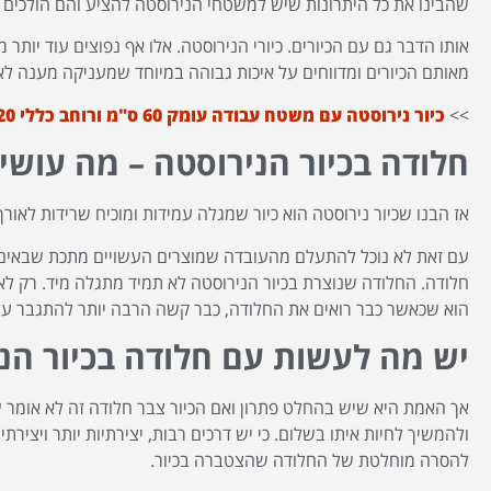
שהבינו את כל היתרונות שיש למשטחי הנירוסטה להציע והם הולכים ד
אותו הדבר גם עם הכיורים. כיורי הנירוסטה. אלו אף נפוצים עוד יות
מאותם הכיורים ומדווחים על איכות גבוהה במיוחד שמעניקה מענה לאו
>>
כיור נירוסטה עם משטח עבודה עומק 60 ס"מ ורוחב כללי 120 ס"מ
חלודה בכיור הנירוסטה – מה עושי
אז הבנו שכיור נירוסטה הוא כיור שמגלה עמידות ומוכיח שרידות לאורך 
עם זאת לא נוכל להתעלם מהעובדה שמוצרים העשויים מתכת שבאים ב
חלודה. החלודה שנוצרת בכיור הנירוסטה לא תמיד מתגלה מיד. רק לא
הוא שכאשר כבר רואים את החלודה, כבר קשה הרבה יותר להתגבר עליו
יש מה לעשות עם חלודה בכיור הנ
אך האמת היא שיש בהחלט פתרון ואם הכיור צבר חלודה זה לא אומר 
ולהמשיך לחיות איתו בשלום. כי יש דרכים רבות, יצירתיות יותר ויציר
להסרה מוחלטת של החלודה שהצטברה בכיור.