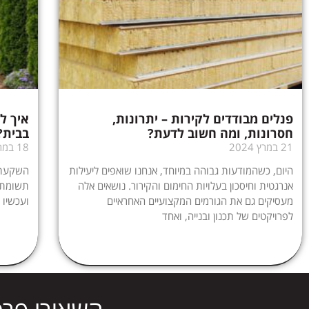
פנלים מבודדים לקירות – יתרונות,
איך ל
חסרונות, ומה חשוב לדעת?
בבית?
21 במרץ 2024
18 במרץ 2024
היום, כשהמודעות גבוהה במיוחד, אנחנו שואפים ליעילות
השקעתם
אנרגטית וחיסכון בעלויות החימום והקירור. נושאים אלה
תשומת ל
מעסיקים גם את הגורמים המקצועיים האחראיים
ועכשיו 
לפרויקטים של תכנון ובנייה, ואחד