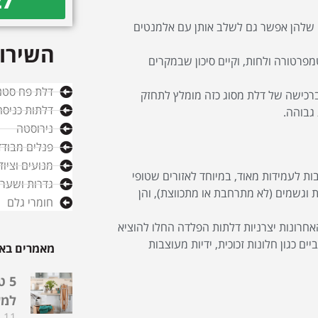
27
י שלהן אפשר גם לשלב אותן עם אלמנטים
השירות
פרטורה ולחות, וקיים סיכון שבמקרים
דלת פח סטנ
רכישה של דלת מסוג כזה מומלץ לתחזק
דלתות כניסה
 גבוהה.
נירוסטה
פנלים מבודד
מנועים וציו
ת לעמידות מאוד, במיוחד לאזורים שטופי
גדרות ושערי
וגשמים (לא מתרחבת או מתכווצת), והן
חומרי גלם
אחרונות יצרניות דלתות הפלדה החלו להוציא
ם כגון חלונות זכוכית, ידיות מעוצבות
מאמרים באו
5 
למע
11 ביולי 2024