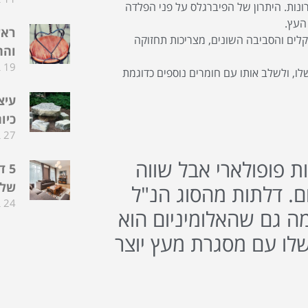
נות. היתרון של הפיברגלס על פני הפלדה
 העץ.
ראש
קלים והסביבה השונים, מצריכות תחזוקה
והח
19 ביוני 2024
ו, ולשלב אותו עם חומרים נוספים כדוגמת
עיצ
כיו
27 במאי 2024
 פופולארי אבל שווה
5 
שלכ
ם. דלתות מהסוג הנ"ל
24 במאי 2024
מה גם שהאלומיניום הוא
שלו עם מסגרת מעץ יוצר