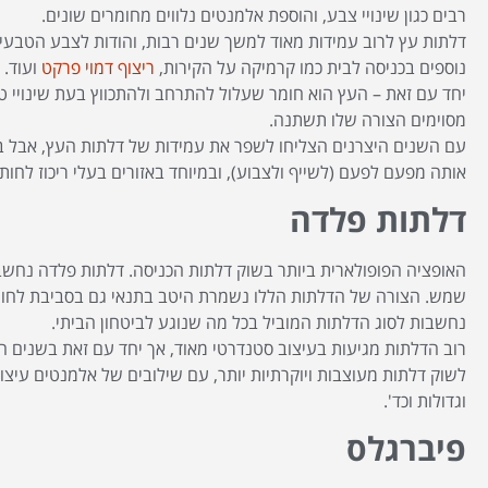
רבים כגון שינויי צבע, והוספת אלמנטים נלווים מחומרים שונים.
דלתות עץ לרוב עמידות מאוד למשך שנים רבות, והודות לצבע הטבע
נוספים בכניסה לבית כמו קרמיקה על הקירות,
ריצוף דמוי פרקט
ועוד.
יחד עם זאת – העץ הוא חומר שעלול להתרחב ולהתכווץ בעת שינויי טמ
מסוימים הצורה שלו תשתנה.
עם השנים היצרנים הצליחו לשפר את עמידות של דלתות העץ, אבל ב
אותה מפעם לפעם (לשייף ולצבוע), ובמיוחד באזורים בעלי ריכוז לחות
דלתות פלדה
האופציה הפופולארית ביותר בשוק דלתות הכניסה. דלתות פלדה נחשבו
שמש. הצורה של הדלתות הללו נשמרת היטב בתנאי גם בסביבת לחות 
נחשבות לסוג הדלתות המוביל בכל מה שנוגע לביטחון הביתי.
רוב הדלתות מגיעות בעיצוב סטנדרטי מאוד, אך יחד עם זאת בשנים ה
לשוק דלתות מעוצבות ויוקרתיות יותר, עם שילובים של אלמנטים עיצוביי
וגדולות וכד'.
פיברגלס