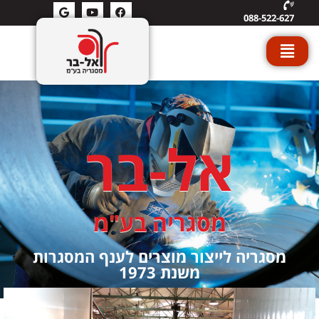
088-522-627
אל-בר
מסגריה בע"מ
מסגריה לייצור מוצרים לענף המסגרות
משנת 1973