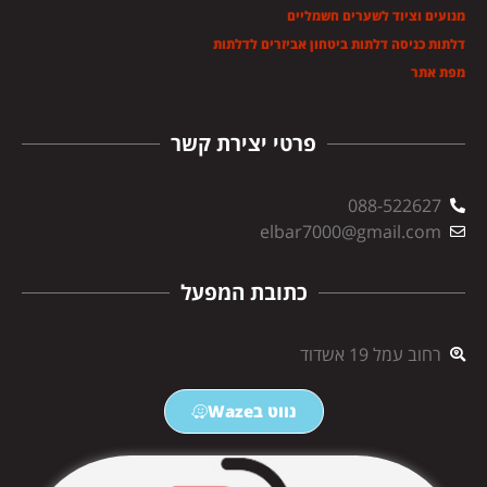
מנועים וציוד לשערים חשמליים
דלתות כניסה דלתות ביטחון אביזרים לדלתות
מפת אתר
פרטי יצירת קשר
088-522627
elbar7000@gmail.com
כתובת המפעל
רחוב עמל 19 אשדוד
נווט בWaze