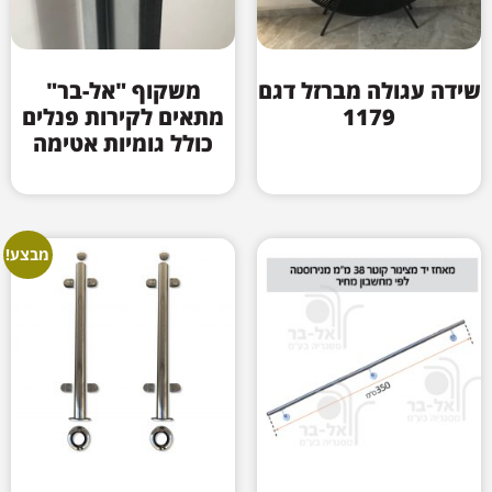
שידה עגולה מברזל דגם
משקוף "אל-בר"
1179
מתאים לקירות פנלים
כולל גומיות אטימה
מבצע!