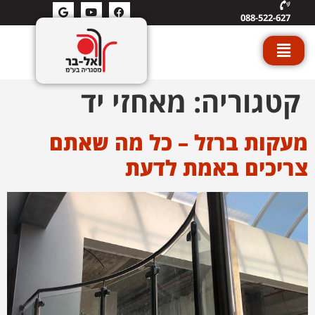
088-522-627
קטגוריה:
מאחזי יד
מעקות ברזל – כל מה שאתם
צריכים באמת לדעת