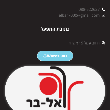
088-522627
elbar7000@gmail.com
כתובת המפעל
רחוב עמל 19 אשדוד
נווט בWaze