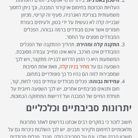
העלויות הכרוכות בחימום או קירור המבנה, וכך ניתן לחסוך
משמעותית בצריכת האנרגיה. סעיף זה קריטי, מכיוון
שבנייה קלה לא נעשית על ידי בטון, ולעיתים בעזרת
חומרים אשר אינם מבודדים ברמה גבוהה. הפנלים
המבודדים מפצים על החסר.
התקנה קלה ומהירה
: תהליך ההתקנה של הפנלים
המבודדים אינו מורכב, והוא אינו מחייב עבודה מסובכת.
המשמעות היא כי הזמן הדרוש לבנייה מתקצר, ויש לכך
השפעה גם על
מחיר בניה קלה
, וזאת אחת הסיבות
שמסבירות למה הם נהיו כל כך פופולריים בתחום.
עמידות גבוהה
: פנלים מבודדים עמידים בפני לחות, קור,
חום ותנאים סביבתיים אחרים. יש לכך השפעה חיובית על
תוחלת החיים של המבנה ועל דרישות התחזוקה הנמוכות.
יתרונות סביבתיים וכלכליים
חשוב לזכור כי במקרים רבים אנחנו נדרשים לאתר פתרונות
מלאכותיים לחימום ולקירור מבנים. יש לכך השלכות ניכרות גם על
חשבון הבנק שלנו, וגם על הסביבה כולה. מנגד, פנלים מבודדים