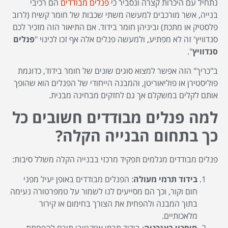
נתחיל עם היכרות קצרה ונסביר כי
פנלים מבודדים
הם רכיבי
בנייה, אשר מורכבים למעשה משתי שכבות של חומר קשיח (לרוב
פלסטיק או מתכת) וביניהן חומר בידוד. אם התיאור הזה מזכיר לכם
סנדוויץ' זה לא מפתיע, ולמעשה פנלים אלה אף זכו לכינוי "
פנלים
סנדוויץ
".
ב"כריך" הזה אפשר למצוא סוגים שונים של חומר בידוד, כדוגמת
פוליסטירן או פוליאוריטן, והמבנה הייחודי של הפנלים הוא שהופך
אותם לקלים במשקלם אך גם לחזקים מבחינה מבנית.
למה פנלים מבודדים חשובים כל
כך בתחום הבנייה הקלה?
פנלים מבודדים מגלמים תפקיד מרכזי בבנייה הקלה משלל סיבות:
בידוד תרמי מעולה
: הפנלים מבודדים באופן יעיל מפני
חום וקור, וכך הם מסייעים לנו לשמור על טמפרטורה נעימה
בתוך המבנה ולהפחית את הצורך בחימום או קירור
מלאכותיים.
חיסכון באנרגיה
: בידוד תרמי אפקטיבי תורם להפחתת