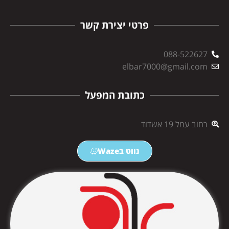
פרטי יצירת קשר
088-522627
elbar7000@gmail.com
כתובת המפעל
רחוב עמל 19 אשדוד
נווט בWaze