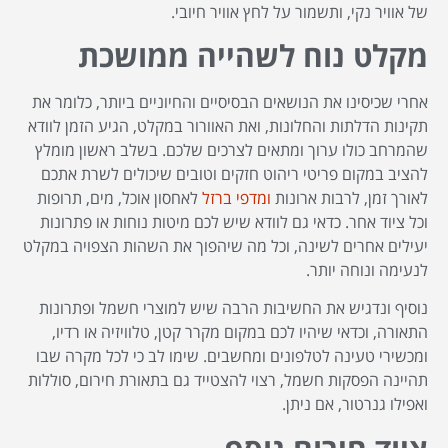
של אוויר נקי, ותשמור על לחץ אוויר חיובי.
מקלט נוח לשהייה ממושכת
אחרי שכיסינו את הנושאים הבסיסיים והחיוניים ביותר, כלומר את
תקינות הדלתות והחלונות, ואת האוורור במקלט, הגיע הזמן לוודא
שהמרחב כולו ערוך ומתאים לצרכים שלכם. בשלב ראשון מומלץ
להציב במקום פריטי ריהוט חזקים וטובים שיכולים לשרת אתכם
לאורך זמן, לרבות ארונות
ומדפי ברזל
לאחסון אוכל, מים, תרופות
וכל ציוד אחר. כדאי גם לוודא שיש לכם מיטות נוחות או פתרונות
יעילים אחרים לשינה, וכל מה שיהפוך את השהות הצפויה במקלט
לנעימה ונוחה יותר.
נוסיף ונדגיש את החשיבות הרבה שיש למוצרי חשמל ופתרונות
התאורה, וכדאי שיהיו לכם במקום מקרר קטן, טלוויזיה או רדיו,
ומכשירי טעינה לטלפונים ומחשבים. שימו לב כי לכל מקרה שבו
תהיינה הפסקות חשמל, רצוי להצטייד גם בתאורת חירום, סוללות
ואפילו גנרטור, אם ניתן.