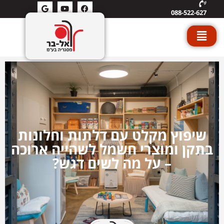
088-522-627
שיפוץ מקלט עם דלתות וחלונות
בתקן ומוצרי חשמל לשהייה ארוכה
– על מה לשים דגש?