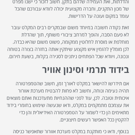
והדלתות, ואת העמידה שלהם בתקן. חשוב לזכור כי ישנו מפרט
של מכון התקנים, וחברה מקצועית יכולה לוודא עבורכם שהכל
עומד במקום ועונה על הדרישות.
זאת נקודה חשובה במיוחד משום שבמקרים רבים המקלט עובר
לא פעם הסבה, והופך למרחב ציבורי משותף, תוך שהדלת
מוחלפת או מוסרת לחלוטין ממקומה, פשוט משום שהיא כבדה.
לכן מומלץ להזמין איש מקצוע שיתקין אותה בחזרה בצורה בטוחה
ונכונה, ויוודא שכל הפתחים ניתנים לסגירה בקלות, בשעת חירום.
בידוד תרמי וסינון אוויר
אם תידרשו להישאר במקלט לאורך זמן, חשוב שהטמפרטורה
תהיה נעימה ונוחה, וחשוב לא פחות להבטיח מערכת אוורור
איכותית וטובה. לכן, עוד לפני שההנחיות מתעדכנות ואתם מוצאים
את עצמכם מתמקמים במקלט, ודאו שנעשה שימוש בחומרי בידוד
מתאימים הן כדי לשמור על הטמפרטורה האידיאלית והן כדי
להקטין ככל האפשר רעשים חיצוניים.
בנוסף, ודאו כי מותקנת במקלט מערכת אוורור שתאפשר כניסה