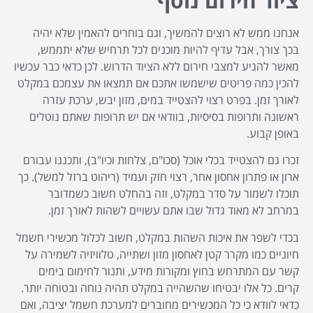
ציוד חירום נוסף
אנחנו ממש לא רוצים להמשיך, וגם בוחרים להאמין שלא יהיה
בכך צורך, אבל עדיף להיות מוכנים לכל תרחיש שלא יתממש,
מאשר להגיע למצבי חירום ללא הציוד הדרוש. לכן כדאי כבר עכשיו
להכין כמה פריטים שישמשו אתכם אם תמצאו את עצמכם במקלט
לאורך זמן. בפרט רצוי להצטייד במים, מזון יבש, ערכת עזרה
ראשונה ותרופות בסיסיות, בוודאי אם יש תרופות שאתם נוטלים
באופן קבוע.
זכרו גם להצטייד בכלי אוכל (סכו"ם, צלחות וכיו"ב), ותכננו עבורם
ארון או פתרון אחסון אחר, רצוי חזק ועמיד (ריהוט ברזל למשל). כך
תוכלו לשמור על סדר במקלט, וזה בהחלט חשוב כשמדובר
במרחב לא מאוד גדול שבו אתם עשויים לשהות לאורך זמן.
בכדי לשפר את איכות השהות במקלט, חשוב לכלול מכשירי חשמל
חיוניים כמו מקרר קטן לאחסון מזון ושתייה, טלוויזיה לשמירה על
קשר עם המתרחש בחוץ ומקורות מידע, ותנור לחימום בימים
קרים. כל אלו יבטיחו שהשהייה במקלט תהיה נוחה ובטוחה יותר.
כדאי לוודא כי כל המכשירים מחוברים למערכת חשמל יציבה, ואם