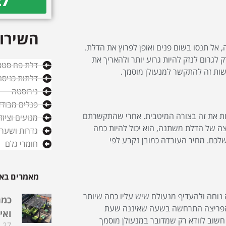
27
השירות
 אל תנסו בשום פנים ואופן לפרוץ את הדלת.
 לגרום לנזק להיות גרוע יותר ולהאריך את
דלת פח סטנ
שות זה להתקשר למנעולן מוסמך.
דלתות כניסה
נירוסטה
פנלים מבודד
שות את זה בצורה המיטבית. אחרי שהתקשרתם
מנועים וציו
יצה של הדלת משתנה, הוא יכול להיות כמה
גדרות ושערי
 שלכם. מחיר העובדה כמובן נקבע לפי
חומרי גלם
מאמרים באו
נוחה ולהעדיף מנעולם שיש עליו כמה שיותר
כמה
שר הפריצה התרחשה בשעה שאיננה שעת
ואי
חשוב לוודא רק שמדובר במנעולן מוסמך
27 בדצמבר 2025