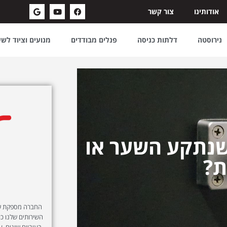
אודותינו
צור קשר
נירוסטה
דלתות כניסה
פנלים מבודדים
מנועים וציוד לש
נתקע השער או
ת?
החברה מספקת שיר
השירותים שלנו כול
בעוביים שונים, ע