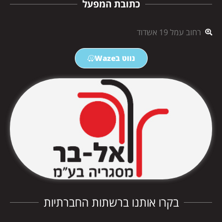
כתובת המפעל
רחוב עמל 19 אשדוד
נווט בWaze
בקרו אותנו ברשתות החברתיות