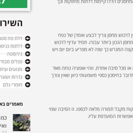
27
חסנים הללו קיימות דלתות מחוזקות וכך
השירות
ן לרכוש מחסן צריך לבצע אומדן של נפח
דלת פח סטנ
סן הנכון ביותר עבורו. תמיד עדיף לרכוש
דלתות כניסה
קצה המגרש כך שזה לא מפריע ביום יום ויש
נירוסטה
פנלים מבודד
ו מכל סיבה אחרת. זוהי אופציה נוחה מאד
מנועים וציו
בר בחיסכון כספי משמעותי כיוון שאין צורך
גדרות ושערי
חומרי גלם
מאמרים באו
קוח מקבל תמורה מלאה לכספו. זו הסיבה שמי
אפשרות המועדפת עליו.
כמה
ואי
27 בדצמבר 2025