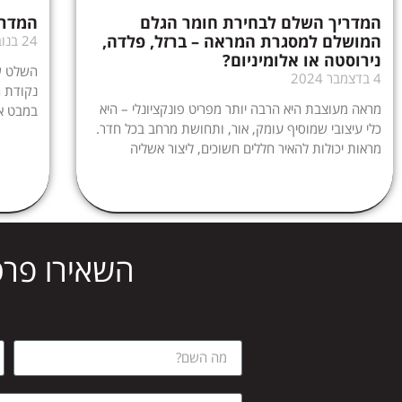
המדריך השלם לבחירת חומר הגלם
המדרי
המושלם למסגרת המראה – ברזל, פלדה,
24 בנובמבר 2024
נירוסטה או אלומיניום?
השלט של
4 בדצמבר 2024
נקודת 
מראה מעוצבת היא הרבה יותר מפריט פונקציונלי – היא
במבט א
כלי עיצובי שמוסיף עומק, אור, ותחושת מרחב בכל חדר.
מראות יכולות להאיר חללים חשוכים, ליצור אשליה
השאירו פרט