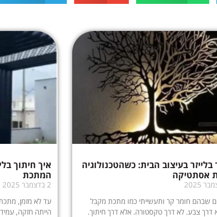
 בלייזר בעיצוב הבית: כשהטכנולוגיה
איך חיתוך בלי
 אסתטיקה
המתכת
2 בדצמבר 2025
ם שבהם חומר קר ותעשייתי כמו מתכת מקבל
עד לא מזמן, מתכת 
א דרך צבע. לא דרך טקסטורה. אלא דרך חיתוך.
הייתה חזקה, עמידה