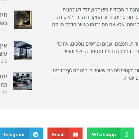
ההנחיה הכללית היא להשתדל לא להניח
חית
ן מכרסמים. ברוב המקרים הדבר לא קורה
כשה
ר פנימה, אלא אם הם נכנסו כאשר הדלת הייתה
11 בדצמבר 2025
ות, חפצים ישנים ופריטים נוספים. את כלי
איך
סנים במחסן גם את מכסחת הדשא והציוד
עיצ
2 בדצמבר 2025
ות מקסימלית כדי שאפשר יהיה לשלוף דברים
יתר
 יומית.
בהת
24 בפברואר 2025
Telegram
Email
WhatsApp