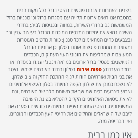
בשנים האחרונות אנחנו פוגשים רהיטי ברזל בכל מקום בבית.
במטבח אנו רואים ארונות תלייה עם מסגרות ברזל וכן כונניות ברזל
המשמשות גם בחדרי השירות, במזווה ובכניסות לבית; בחדרי
השינה נמצא את יחידות המדפים המוכרות מברזל בעיצוב עדין ורך
ובצבעים כהים המתאימים לכל סגנון; כוורות מדפים מעוטרות
ומעוצבות ממתכת פוגשות אותנו בסלון וכן ארוניות הברזל
המעוצבות שמחליפות את מזנוני העץ העתיקים, הכבדים
והמיושנים; ספסלי ברזל ארוכים במראה וינטג' יעמדו במסדרון או
בחדר העבודה;
ספות אירוח
בסלון ובחדר האורחים ישמשו היטב
את בני הבית ואורחיהם הודות לגוף המתכת החזק והיציב שלהן.
לא נשכח כמובן את שולחן הקפה המיוחד בסלון העשוי אלומיניום
וצבוע בצבעים רכים שמושך את תשומת הלב של האורחים, וגם
לא את כיסאות האלומיניום הקלים להפליא בפינת הישיבה
המשפחתית. רהיטי המתכת היפים והמיוחדים כובשים בסערה את
ליבם של הישראלים ומחליפים את רהיטי העץ הכבדים והמוכרים.
ואין דבר יפה מזה.
אין כמו בבית