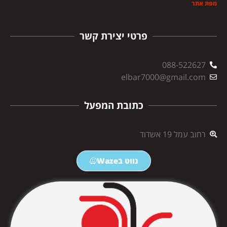
מפת אתר
פרטי יצירת קשר
088-522627
elbar7000@gmail.com
כתובת המפעל
רחוב עמל 19 אשדוד
נווט בWaze