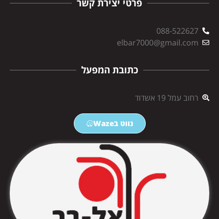
פרטי יצירת קשר
088-522627
elbar7000@gmail.com
כתובת המפעל
רחוב עמל 19 אשדוד
נווט בWaze