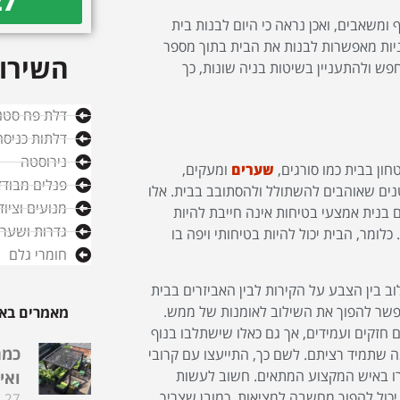
27
 ומשאבים, ואכן נראה כי היום לבנות בית
ניות מאפשרות לבנות את הבית בתוך מספר
השירות
חפש ולהתעניין בשיטות בניה שונות, כך
דלת פח סטנ
דלתות כניסה
נירוסטה
ון בבית כמו סורגים,
שערים
ומעקים,
פנלים מבודד
נים שאוהבים להשתולל ולהסתובב בבית. אלו
מנועים וציו
ום בנית אמצעי בטיחות אינה חייבת להיות
גדרות ושערי
ומר, הבית יכול להיות בטיחותי ויפה בו
חומרי גלם
ב בין הצבע על הקירות לבין האביזרים בבית
פשר להפוך את השילוב לאומנות של ממש.
מאמרים באו
 חזקים ועמידים, אך גם כאלו שישתלבו בנוף
כמה
ה שתמיד רציתם. לשם כך, התייעצו עם קרובי
רו באיש המקצוע המתאים. חשוב לעשות
ואי
כול להפוך מחשבה למציאות. כמובן שצריך
27 בדצמבר 2025