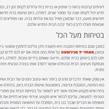
לעיתים קרובות נראה כי שיפוץ או בניית בית עלולים לקחת זמן רב, כסף
חדש יכול לקחת שנה עד מספר שנים. למזלנו, כיום שיטות בניה חדש
חודשים מועט, דבר שכמובן מוזיל גם את עלויות בניה. אנו ממליצים ל
שבאמת תוכלו להבין כיצד יבנה הבית החדש שלכם.
בטיחות מעל הכל
כמובן שגם בטיחות המבנה היא חשובה ולכן עליכם להתקין אמצעי ביטח
וכמובן
מאחזי יד מנירוסטה
על אחת כמה וכמה אם יש לכם ילדים קט
יתנו לכם ביטחון בבית שלכם, וידיעה שאתם בידיים טובות. למזלנו, כי
מנותקת מעיצוב הבית ובהחלט אפשר לשלב אותו בצורה טבעית ויפה. כל
זמנית.
אין ספק שאחד הדברים מהנים ביותר הוא עיצוב הפנים של הבית ושילו
כמו המיטה, המטבח וכדומה. באמצעות שיטות הבניה כיום, בהחלט א
בחרו איש מקצוע איכותי אשר ידע לשמור על בטיחות הבית עם חומרים
הפנימי. למעשה, עליכם לבחור איש מקצוע יצירתי שיביא לחיים את מ
משפחה או חברים שכבר בנו בית, הסתכלו על התוצאה הסופית ותבח
שיחת התייעצות ראשונית עם בעל המקצוע הנבחר, כדי לראות שהוא י