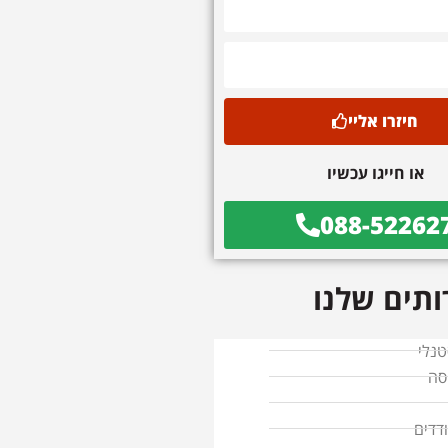
חיזרו אליי
או חייגו עכשיו
088-52262
תים שלנו
טנלי
סה
דדים