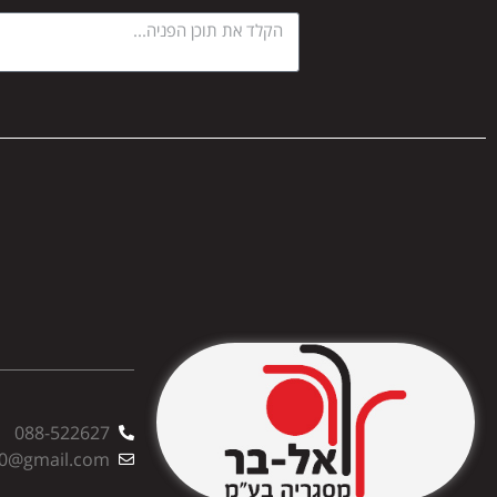
088-522627
00@gmail.com