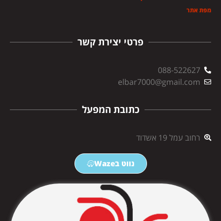
מפת אתר
פרטי יצירת קשר
088-522627
elbar7000@gmail.com
כתובת המפעל
רחוב עמל 19 אשדוד
נווט בWaze