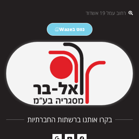
רחוב עמל 19 אשדוד
נווט בWaze
בקרו אותנו ברשתות החברתיות