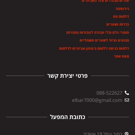
פנלים מבודדים וכול האביזרים
נירוסטה
דלתות פח
גדרות ושערים
חומרי גלם וכלי עבודה לעבודות מסגרות
מנועים וציוד לשערים חשמליים
דלתות כניסה דלתות ביטחון אביזרים לדלתות
מפת אתר
פרטי יצירת קשר
088-522627
elbar7000@gmail.com
כתובת המפעל
רחוב עמל 19 אשדוד