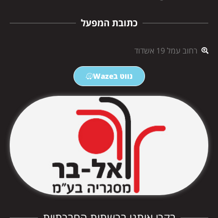
כתובת המפעל
רחוב עמל 19 אשדוד
נווט בWaze
בקרו אותנו ברשתות החברתיות