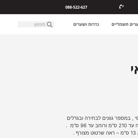
088-522-627
ערים חשמליים
גדרות ושערים
יפוי פיויסי , במספר גוונים לבחירה ובגדלים
סטנדרטים . כנף ומשקוף מותאמים לפתח בנייה (פתח נקי ) בגובה עד 210 ס"מ ורוחב עד 96 ס"מ .
המשקוף הוא בחתך 13 ס"מ , כלומר רוחב כללי של המשקוף הוא 13 ס"מ – ראה שרטוט מצורף .