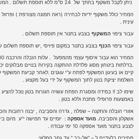
ניתן לקבל משקוף בחתך של 24 ס"מ ללא תוספת תשלום . המשקוף מגיע מגלוון או צבוע בתנור .
המחיר כולל משקוף ידיות לבחירה (ראה תמונה מצורפת ) ופרזול 
עינית .
עבור ציפוי
המשקוף
בצבע בתנור אין תוספת תשלום .
עבור ציפוי
הכנף
בצבע בתנור במקום פיויסי ,יש תוספת תשלום של 200 ש"ח + מע"
.בדלתות ביטחון מסוג פלדלת ההתקנה בקירות בנויים מבלוקים יכ
קיים או בעיגון המשקוף לפתח ע"י עוגנים .לאחר קביעת המשקוף ע
השלמת יציקת בטון לתוך המשקוף על ידי בעל מקצוע .
שימו לב !! במידה ומסגרת הפתח עשויה חגורות בטון נוכל להציע
באמצעות פרופילי מתכת וללא בטון .
אזורי הובלה והתקנה – שפלה , גדרה והסביבה , יבנה רחובות והסב
אשקלון והסביבה
. מועד אספקה
: יומיים עד חמישה י"ע מיום בי
לצבע בתנור מועד אספקה 10 ימי עבודה .
מחירים בלעדיים ל – "אל-בר " עד גמר המלאי .