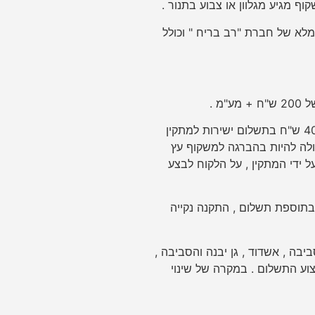
מלא של חברת "רב בריח " וכולל
מ .
המחיר הוא עבור איסוף עצמי מהמפעל . עלות הובלה והרכבה 400 ש"ח בתשלום ישירות למתקין
ולה להיות בהברגה למשקוף עץ
ל ידי המתקין , על הלקוח לבצע
 בתוספת תשלום , התקנה נקייה
יבה , אשדוד , גן יבנה והסביבה ,
צוע התשלום . במקרה של שינוי