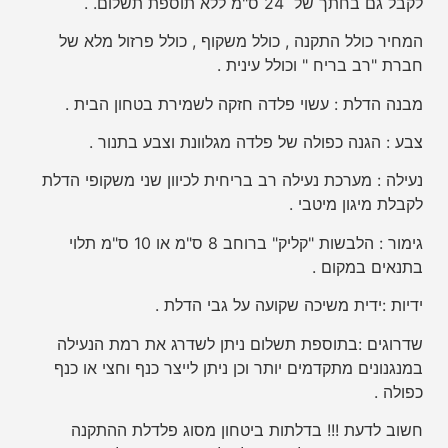
לקבל גם בחתך של 24 ס"מ ללא תוספת תשלום. .
המחיר כולל התקנה , כולל משקוף , כולל פרזול מלא של
חברת "רב בריח " וכולל עינית .
מבנה הדלת : עשוי פלדה חזקה לשמירת בטחון הבית .
צבע : הגנה כפולה של פלדה מגלוונת וצבע בתנור .
נעילה : מערכת נעילה רב בריחית לכיוון שני משקופי הדלת
לקבלת מיגון מיטבי .
גימור : הלבשות "קליק" ברוחב 8 ס"מ או 10 ס"מ תלוי
בתנאים במקום .
ידיות :
ידית משיכה שקועה על גבי הדלת .
שדרוגים :בתוספת תשלום ניתן לשדרג את רמת הנעילה
במנגנונים מתקדמים יותר וכן ניתן לייצר כנף וחצי או כנף
כפולה .
חשוב לדעת !!! בדלתות ביטחון מסוג פלדלת ההתקנה