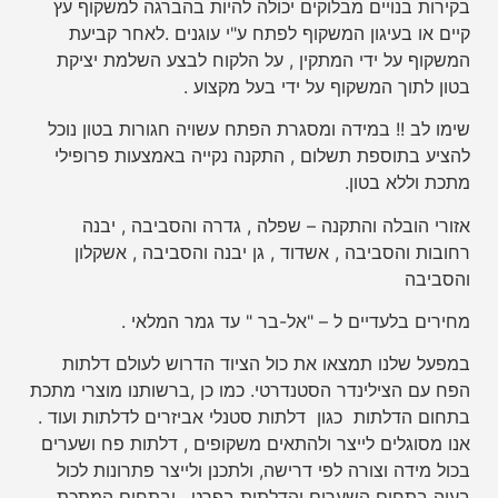
בקירות בנויים מבלוקים יכולה להיות בהברגה למשקוף עץ
קיים או בעיגון המשקוף לפתח ע"י עוגנים .לאחר קביעת
המשקוף על ידי המתקין , על הלקוח לבצע השלמת יציקת
בטון לתוך המשקוף על ידי בעל מקצוע .
שימו לב !! במידה ומסגרת הפתח עשויה חגורות בטון נוכל
להציע בתוספת תשלום , התקנה נקייה באמצעות פרופילי
מתכת וללא בטון.
אזורי הובלה והתקנה – שפלה , גדרה והסביבה , יבנה
רחובות והסביבה , אשדוד , גן יבנה והסביבה , אשקלון
והסביבה
מחירים בלעדיים ל – "אל-בר " עד גמר המלאי .
במפעל שלנו תמצאו את כול הציוד הדרוש לעולם דלתות
הפח עם הצילינדר הסטנדרטי. כמו כן ,ברשותנו מוצרי מתכת
בתחום הדלתות כגון דלתות סטנלי אביזרים לדלתות ועוד .
אנו מסוגלים לייצר ולהתאים משקופים , דלתות פח ושערים
בכול מידה וצורה לפי דרישה, ולתכנן ולייצר פתרונות לכול
בעיה בתחום השערים והדלתות בפרט, ובתחום המתכת