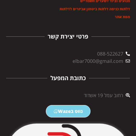
מנועים וציוד לשערים חשמליים
דלתות כניסה דלתות ביטחון אביזרים לדלתות
מפת אתר
פרטי יצירת קשר
088-522627
elbar7000@gmail.com
כתובת המפעל
רחוב עמל 19 אשדוד
נווט בWaze