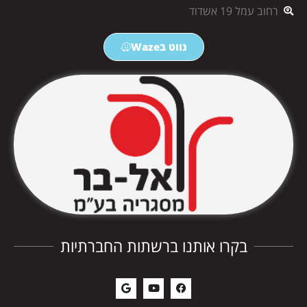
רחוב עמל 19 אשדוד
נווט בWaze
בקרו אותנו ברשתות החברתיות