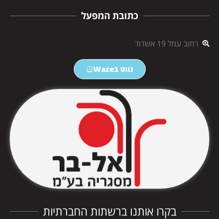
כתובת המפעל
רחוב עמל 19 אשדוד
נווט בWaze
בקרו אותנו ברשתות החברתיות