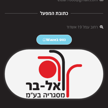
כתובת המפעל
רחוב עמל 19 אשדוד
נווט בWaze