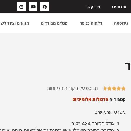
אודותינו
צור קשר
נירוסטה
דלתות כניסה
פנלים מבודדים
מנועים וציוד לש
מבוסס על ביקורות הלקוחות





פרגולות אלומיניום
קטגוריה
מפרט ושימושים
גודל הסוכך 4X4 מטר.
מדובר בסוכך חשמלי עשוי מסגסוגת אלומיניום חזקה ואיכו