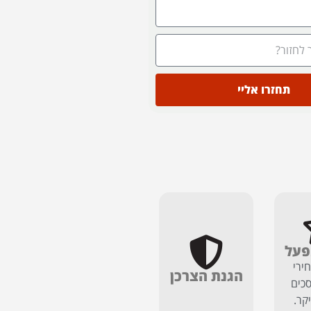
תחזרו אליי
פעל
ירי
הגנת הצרכן
כים
יקר.