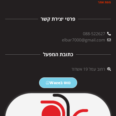
מפת אתר
פרטי יצירת קשר
088-522627
elbar7000@gmail.com
כתובת המפעל
רחוב עמל 19 אשדוד
נווט בWaze