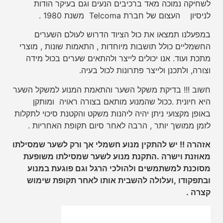
לשחיקה נמוכה מאד ברכיבים הנעים וגם בעיקר הודות
לניסיון העצום של חברת Telcoma משנת 1980 .
במפעלנו תמצאו את כול הציוד הדרוש לעולם השערים
החשמליים כולל תושבות מיוחדות , התאמות שונות , מוצרי
מתכת ועוד. אנו יכולים לייצר ולהתאים שערים בכול מידה
וצורה, ולתכנן ולייצר פתרונות לכול בעיה.
חשוב !!! בדיקת משקל השער והתאמת המנוע למשקל השער
היא חיונית .ככול שהמנוע מותאם בצורה ראויה ומותקן
באופן מקצועי ניתן יהיה ליהנות משקט והקטנת סיכוי לתקלות
לזמן ממושך יותר , הרבה לאחר סיום תקופת האחריות .
אזהרה !! יש להתקין מנוע חשמלי אך ורק לשער שמסילתו
מאוזנת וישרה .התקנת מנוע לשער שמסילתו משופעת
מסוכנת למשתמשים ולהולכי הרגל וגם פוגעת במנוע
ובתפקודו ,ועלולה להשבית אותו לאחר תקופת שימוש
קצרה .