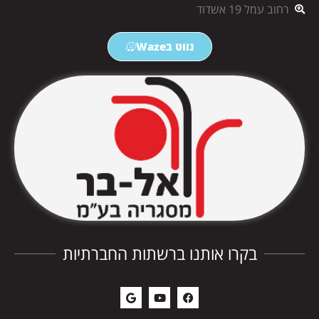
רחוב עמל 19 אשדוד
נווט בWaze
בקרו אותנו ברשתות החברתיות