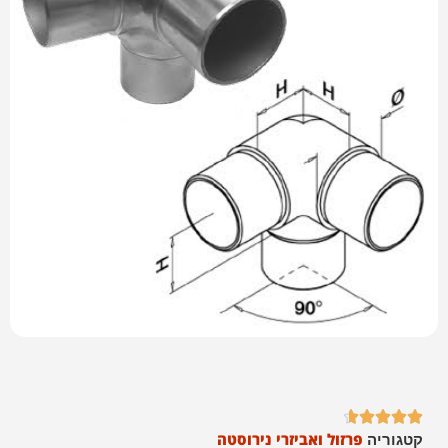





פרזול ואביזרי נירוסטה
קטגוריה