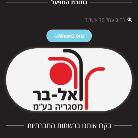
כתובת המפעל
רחוב עמל 19 אשדוד
נווט בWaze
בקרו אותנו ברשתות החברתיות