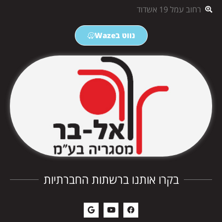
רחוב עמל 19 אשדוד
נווט בWaze
בקרו אותנו ברשתות החברתיות