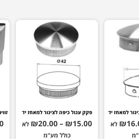
נור למאחז יד
פקק עגול כיפה לצינור למאחז יד
זווית 90 פינה ישרה לצינו
0
₪
20.00
–
₪
15.00
₪
16.
לא
לא
"מ
כולל מע"מ