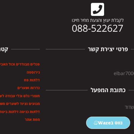
לקבלת יעוץ והצעת מחיר חייגו
088-522627
פרטי יצירת קשר
קטג
פנלים מבודדים וכול האבי
נירוסטה
elbar70
דלתות פח
גדרות ושערים
כתובת המפעל
חומרי גלם וכלי עבודה לע
מנועים וציוד לשערים חש
דלתות כניסה דלתות ביטחו
מפת אתר
נווט בWaze