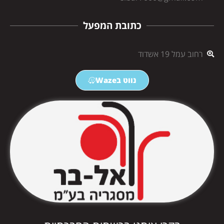
כתובת המפעל
רחוב עמל 19 אשדוד
נווט בWaze